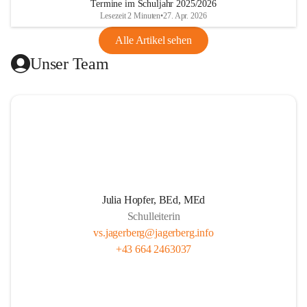
Termine im Schuljahr 2025/2026
gibt.
Lesezeit 2 Minuten
•
27. Apr. 2026
Alle Artikel sehen
Unser Ziel ist, die Kinder zu stärken, zu fördern und zu 
Unser Team
fordern. Wir legen großen Wert auf respektvollen Umgang, 
Persönlichkeitsentwicklung und Herzensbildung von 
Schüler*innen. Wir wecken gezielt die Freude am kreativen 
Tun. Unser Team fördert eigenverantwortliches Lernen 
durch projektorientierten Unterricht. Wir leben eine gute 
Partnerschaft mit den Schüler*innen, den Eltern und allen 
am Schulleben Beteiligten. Unser professionelles 
Lehrer*innenteam setzt sich mit Tradition, Zukunft und der 
Pädagogik in der täglichen Arbeit auseinander.
Julia Hopfer, BEd, MEd
Schulleiterin
vs.jagerberg@jagerberg.info
+43 664 2463037