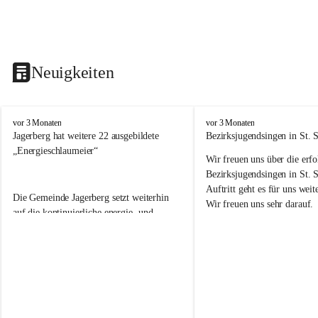
Neuigkeiten
V
V
vor 3 Monaten
vor 3 Monaten
o
o
Jagerberg hat weitere 22 ausgebildete 
Bezirksjugendsingen in St. S
l
l
„Energieschlaumeier“
Wir freuen uns über die erf
k
k
s
s
Bezirksjugendsingen in St. 
s
s
Auftritt geht es für uns we
Die Gemeinde Jagerberg setzt weiterhin 
c
c
Wir freuen uns sehr darauf. 
h
h
auf die kontinuierliche energie- und 
u
u
umweltfreundliche Ausbildung unserer 
l
l
Volksschulkinder! Dazu gehörte in diesem 
e
e
Schuljahr wieder die Durchführung des 
J
J
Energieprojektes „Kids meet Energy®“, 
a
a
die Ausbildung zum 
g
g
e
e
„Energieschlaumeier
®
“ an unserer 
r
r
Volksschule. Mit den Kindern im 