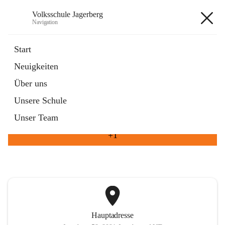
Volksschule Jagerberg
Navigation
Volksschule Jagerberg
Start
Neuigkeiten
öffnet
Termine im Schuljahr
Über uns
in
Artikel
neuem
Unsere Schule
Tab
öffnet
Unsere Angebote
in
Artikel
Unser Team
neuem
Tab
+1
Hauptadresse