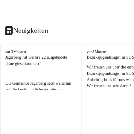
Neuigkeiten
V
V
vor 3 Monaten
vor 3 Monaten
o
o
Jagerberg hat weitere 22 ausgebildete 
Bezirksjugendsingen in St. S
l
l
„Energieschlaumeier“
Wir freuen uns über die erf
k
k
s
s
Bezirksjugendsingen in St. 
s
s
Auftritt geht es für uns we
Die Gemeinde Jagerberg setzt weiterhin 
c
c
Wir freuen uns sehr darauf. 
h
h
auf die kontinuierliche energie- und 
u
u
umweltfreundliche Ausbildung unserer 
l
l
Volksschulkinder! Dazu gehörte in diesem 
e
e
Schuljahr wieder die Durchführung des 
J
J
Energieprojektes „Kids meet Energy®“, 
a
a
die Ausbildung zum 
g
g
e
e
„Energieschlaumeier
®
“ an unserer 
r
r
Volksschule. Mit den Kindern im 