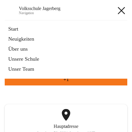
Volksschule Jagerberg
Navigation
Volksschule Jagerberg
Start
Neuigkeiten
öffnet
Termine im Schuljahr
Über uns
in
Artikel
neuem
Unsere Schule
Tab
öffnet
Unsere Angebote
in
Artikel
Unser Team
neuem
Tab
+1
Hauptadresse