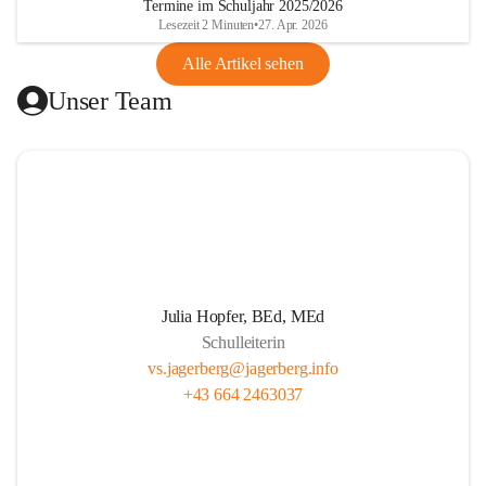
Termine im Schuljahr 2025/2026
gibt.
Lesezeit 2 Minuten
•
27. Apr. 2026
Alle Artikel sehen
Unser Ziel ist, die Kinder zu stärken, zu fördern und zu 
Unser Team
fordern. Wir legen großen Wert auf respektvollen Umgang, 
Persönlichkeitsentwicklung und Herzensbildung von 
Schüler*innen. Wir wecken gezielt die Freude am kreativen 
Tun. Unser Team fördert eigenverantwortliches Lernen 
durch projektorientierten Unterricht. Wir leben eine gute 
Partnerschaft mit den Schüler*innen, den Eltern und allen 
am Schulleben Beteiligten. Unser professionelles 
Lehrer*innenteam setzt sich mit Tradition, Zukunft und der 
Pädagogik in der täglichen Arbeit auseinander.
Julia Hopfer, BEd, MEd
Schulleiterin
vs.jagerberg@jagerberg.info
+43 664 2463037