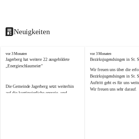
Neuigkeiten
V
V
vor 3 Monaten
vor 3 Monaten
o
o
Jagerberg hat weitere 22 ausgebildete 
Bezirksjugendsingen in St. S
l
l
„Energieschlaumeier“
Wir freuen uns über die erf
k
k
s
s
Bezirksjugendsingen in St. 
s
s
Auftritt geht es für uns we
Die Gemeinde Jagerberg setzt weiterhin 
c
c
Wir freuen uns sehr darauf. 
h
h
auf die kontinuierliche energie- und 
u
u
umweltfreundliche Ausbildung unserer 
l
l
Volksschulkinder! Dazu gehörte in diesem 
e
e
Schuljahr wieder die Durchführung des 
J
J
Energieprojektes „Kids meet Energy®“, 
a
a
die Ausbildung zum 
g
g
e
e
„Energieschlaumeier
®
“ an unserer 
r
r
Volksschule. Mit den Kindern im 