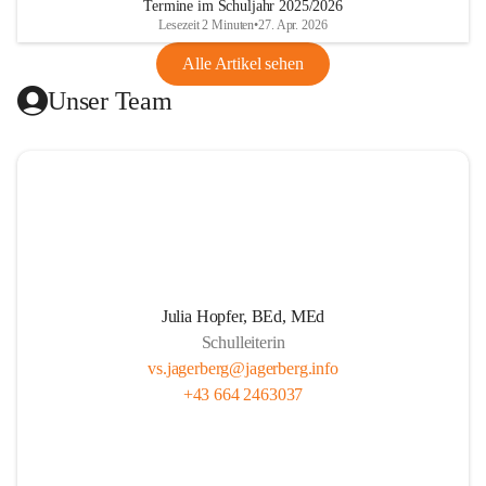
Termine im Schuljahr 2025/2026
gibt.
Lesezeit 2 Minuten
•
27. Apr. 2026
Alle Artikel sehen
Unser Ziel ist, die Kinder zu stärken, zu fördern und zu 
Unser Team
fordern. Wir legen großen Wert auf respektvollen Umgang, 
Persönlichkeitsentwicklung und Herzensbildung von 
Schüler*innen. Wir wecken gezielt die Freude am kreativen 
Tun. Unser Team fördert eigenverantwortliches Lernen 
durch projektorientierten Unterricht. Wir leben eine gute 
Partnerschaft mit den Schüler*innen, den Eltern und allen 
am Schulleben Beteiligten. Unser professionelles 
Lehrer*innenteam setzt sich mit Tradition, Zukunft und der 
Pädagogik in der täglichen Arbeit auseinander.
Julia Hopfer, BEd, MEd
Schulleiterin
vs.jagerberg@jagerberg.info
+43 664 2463037