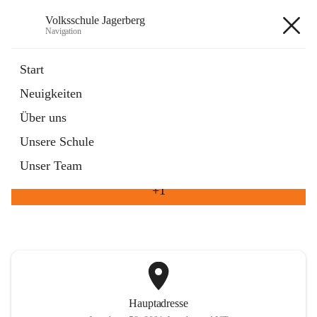
Volksschule Jagerberg
Navigation
Volksschule Jagerberg
Start
Neuigkeiten
öffnet
Termine im Schuljahr
Über uns
in
Artikel
neuem
Unsere Schule
Tab
öffnet
Unsere Angebote
in
Artikel
Unser Team
neuem
Tab
+1
Hauptadresse