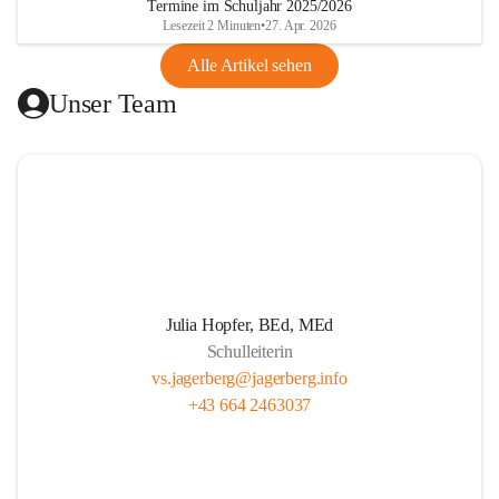
Termine im Schuljahr 2025/2026
gibt.
Lesezeit 2 Minuten
•
27. Apr. 2026
Alle Artikel sehen
Unser Ziel ist, die Kinder zu stärken, zu fördern und zu 
Unser Team
fordern. Wir legen großen Wert auf respektvollen Umgang, 
Persönlichkeitsentwicklung und Herzensbildung von 
Schüler*innen. Wir wecken gezielt die Freude am kreativen 
Tun. Unser Team fördert eigenverantwortliches Lernen 
durch projektorientierten Unterricht. Wir leben eine gute 
Partnerschaft mit den Schüler*innen, den Eltern und allen 
am Schulleben Beteiligten. Unser professionelles 
Lehrer*innenteam setzt sich mit Tradition, Zukunft und der 
Pädagogik in der täglichen Arbeit auseinander.
Julia Hopfer, BEd, MEd
Schulleiterin
vs.jagerberg@jagerberg.info
+43 664 2463037