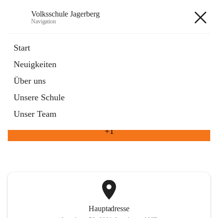
Volksschule Jagerberg
Navigation
Volksschule Jagerberg
Start
Neuigkeiten
öffnet
Termine im Schuljahr
Über uns
in
Artikel
neuem
Unsere Schule
Tab
öffnet
Unsere Angebote
in
Artikel
Unser Team
neuem
Tab
+1
Hauptadresse