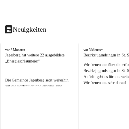
Neuigkeiten
V
V
vor 3 Monaten
vor 3 Monaten
o
o
Jagerberg hat weitere 22 ausgebildete 
Bezirksjugendsingen in St. S
l
l
„Energieschlaumeier“
Wir freuen uns über die erf
k
k
s
s
Bezirksjugendsingen in St. 
s
s
Auftritt geht es für uns we
Die Gemeinde Jagerberg setzt weiterhin 
c
c
Wir freuen uns sehr darauf. 
h
h
auf die kontinuierliche energie- und 
u
u
umweltfreundliche Ausbildung unserer 
l
l
Volksschulkinder! Dazu gehörte in diesem 
e
e
Schuljahr wieder die Durchführung des 
J
J
Energieprojektes „Kids meet Energy®“, 
a
a
die Ausbildung zum 
g
g
e
e
„Energieschlaumeier
®
“ an unserer 
r
r
Volksschule. Mit den Kindern im 