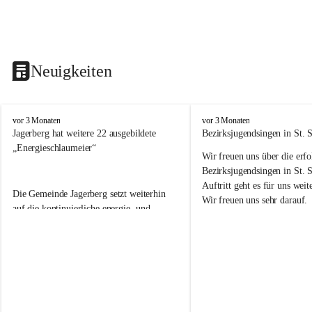
Neuigkeiten
V
V
vor 3 Monaten
vor 3 Monaten
o
o
Jagerberg hat weitere 22 ausgebildete 
Bezirksjugendsingen in St. S
l
l
„Energieschlaumeier“
Wir freuen uns über die erf
k
k
s
s
Bezirksjugendsingen in St. 
s
s
Auftritt geht es für uns we
Die Gemeinde Jagerberg setzt weiterhin 
c
c
Wir freuen uns sehr darauf. 
h
h
auf die kontinuierliche energie- und 
u
u
umweltfreundliche Ausbildung unserer 
l
l
Volksschulkinder! Dazu gehörte in diesem 
e
e
Schuljahr wieder die Durchführung des 
J
J
Energieprojektes „Kids meet Energy®“, 
a
a
die Ausbildung zum 
g
g
e
e
„Energieschlaumeier
®
“ an unserer 
r
r
Volksschule. Mit den Kindern im 