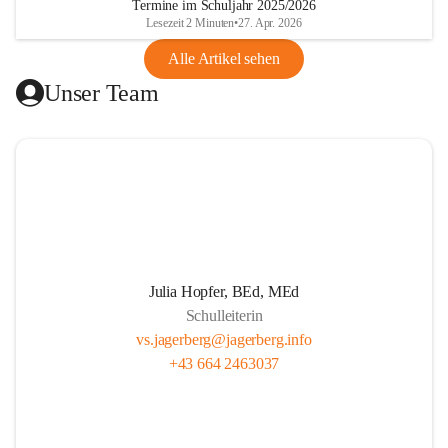
Termine im Schuljahr 2025/2026
gibt.
Lesezeit 2 Minuten
•
27. Apr. 2026
Alle Artikel sehen
Unser Ziel ist, die Kinder zu stärken, zu fördern und zu 
Unser Team
fordern. Wir legen großen Wert auf respektvollen Umgang, 
Persönlichkeitsentwicklung und Herzensbildung von 
Schüler*innen. Wir wecken gezielt die Freude am kreativen 
Tun. Unser Team fördert eigenverantwortliches Lernen 
durch projektorientierten Unterricht. Wir leben eine gute 
Partnerschaft mit den Schüler*innen, den Eltern und allen 
am Schulleben Beteiligten. Unser professionelles 
Lehrer*innenteam setzt sich mit Tradition, Zukunft und der 
Pädagogik in der täglichen Arbeit auseinander.
Julia Hopfer, BEd, MEd
Schulleiterin
vs.jagerberg@jagerberg.info
+43 664 2463037