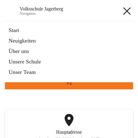
Volksschule Jagerberg
Navigation
Volksschule Jagerberg
Start
Neuigkeiten
öffnet
Termine im Schuljahr
Über uns
in
Artikel
neuem
Unsere Schule
Tab
öffnet
Unsere Angebote
in
Artikel
Unser Team
neuem
Tab
+1
Hauptadresse