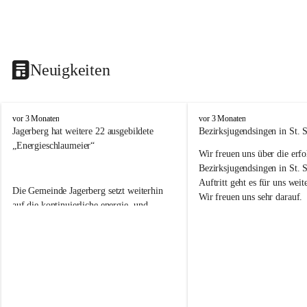
Neuigkeiten
V
V
vor 3 Monaten
vor 3 Monaten
o
o
Jagerberg hat weitere 22 ausgebildete 
Bezirksjugendsingen in St. S
l
l
„Energieschlaumeier“
Wir freuen uns über die erf
k
k
s
s
Bezirksjugendsingen in St. 
s
s
Auftritt geht es für uns we
Die Gemeinde Jagerberg setzt weiterhin 
c
c
Wir freuen uns sehr darauf. 
h
h
auf die kontinuierliche energie- und 
u
u
umweltfreundliche Ausbildung unserer 
l
l
Volksschulkinder! Dazu gehörte in diesem 
e
e
Schuljahr wieder die Durchführung des 
J
J
Energieprojektes „Kids meet Energy®“, 
a
a
die Ausbildung zum 
g
g
e
e
„Energieschlaumeier
®
“ an unserer 
r
r
Volksschule. Mit den Kindern im 