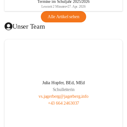
Termine im Schuljahr 2025/2026
gibt.
Lesezeit 2 Minuten
•
27. Apr. 2026
Alle Artikel sehen
Unser Ziel ist, die Kinder zu stärken, zu fördern und zu 
Unser Team
fordern. Wir legen großen Wert auf respektvollen Umgang, 
Persönlichkeitsentwicklung und Herzensbildung von 
Schüler*innen. Wir wecken gezielt die Freude am kreativen 
Tun. Unser Team fördert eigenverantwortliches Lernen 
durch projektorientierten Unterricht. Wir leben eine gute 
Partnerschaft mit den Schüler*innen, den Eltern und allen 
am Schulleben Beteiligten. Unser professionelles 
Lehrer*innenteam setzt sich mit Tradition, Zukunft und der 
Pädagogik in der täglichen Arbeit auseinander.
Julia Hopfer, BEd, MEd
Schulleiterin
vs.jagerberg@jagerberg.info
+43 664 2463037