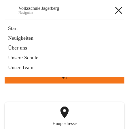
Volksschule Jagerberg
Navigation
Volksschule Jagerberg
Start
Neuigkeiten
öffnet
Termine im Schuljahr
Über uns
in
Artikel
neuem
Unsere Schule
Tab
öffnet
Unsere Angebote
in
Artikel
Unser Team
neuem
Tab
+1
Hauptadresse