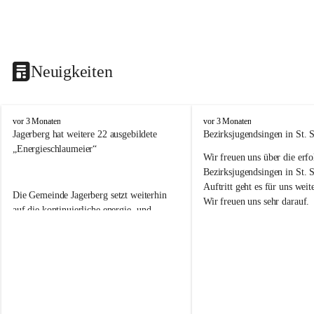
Neuigkeiten
V
V
vor 3 Monaten
vor 3 Monaten
o
o
Jagerberg hat weitere 22 ausgebildete 
Bezirksjugendsingen in St. S
l
l
„Energieschlaumeier“
Wir freuen uns über die erf
k
k
s
s
Bezirksjugendsingen in St. 
s
s
Auftritt geht es für uns we
Die Gemeinde Jagerberg setzt weiterhin 
c
c
Wir freuen uns sehr darauf. 
h
h
auf die kontinuierliche energie- und 
u
u
umweltfreundliche Ausbildung unserer 
l
l
Volksschulkinder! Dazu gehörte in diesem 
e
e
Schuljahr wieder die Durchführung des 
J
J
Energieprojektes „Kids meet Energy®“, 
a
a
die Ausbildung zum 
g
g
e
e
„Energieschlaumeier
®
“ an unserer 
r
r
Volksschule. Mit den Kindern im 