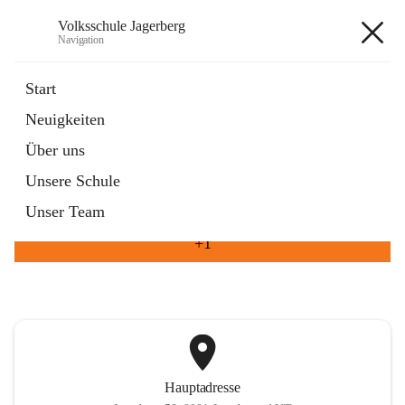
Volksschule Jagerberg
Navigation
Volksschule Jagerberg
Start
Neuigkeiten
öffnet
Termine im Schuljahr
Über uns
in
Artikel
neuem
Unsere Schule
Tab
öffnet
Unsere Angebote
in
Artikel
Unser Team
neuem
Tab
+1
Hauptadresse