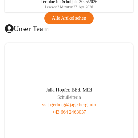
Termine im Schuljahr 2025/2026
gibt.
Lesezeit 2 Minuten
•
27. Apr. 2026
Alle Artikel sehen
Unser Ziel ist, die Kinder zu stärken, zu fördern und zu 
Unser Team
fordern. Wir legen großen Wert auf respektvollen Umgang, 
Persönlichkeitsentwicklung und Herzensbildung von 
Schüler*innen. Wir wecken gezielt die Freude am kreativen 
Tun. Unser Team fördert eigenverantwortliches Lernen 
durch projektorientierten Unterricht. Wir leben eine gute 
Partnerschaft mit den Schüler*innen, den Eltern und allen 
am Schulleben Beteiligten. Unser professionelles 
Lehrer*innenteam setzt sich mit Tradition, Zukunft und der 
Pädagogik in der täglichen Arbeit auseinander.
Julia Hopfer, BEd, MEd
Schulleiterin
vs.jagerberg@jagerberg.info
+43 664 2463037