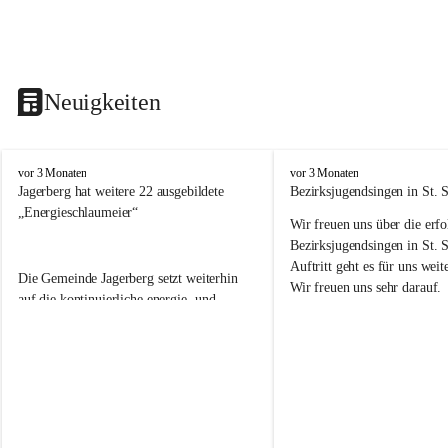
Neuigkeiten
V
V
vor 3 Monaten
vor 3 Monaten
o
o
Jagerberg hat weitere 22 ausgebildete 
Bezirksjugendsingen in St. S
l
l
„Energieschlaumeier“
Wir freuen uns über die erf
k
k
s
s
Bezirksjugendsingen in St. 
s
s
Auftritt geht es für uns we
Die Gemeinde Jagerberg setzt weiterhin 
c
c
Wir freuen uns sehr darauf. 
h
h
auf die kontinuierliche energie- und 
u
u
umweltfreundliche Ausbildung unserer 
l
l
Volksschulkinder! Dazu gehörte in diesem 
e
e
Schuljahr wieder die Durchführung des 
J
J
Energieprojektes „Kids meet Energy®“, 
a
a
die Ausbildung zum 
g
g
e
e
„Energieschlaumeier
®
“ an unserer 
r
r
Volksschule. Mit den Kindern im 