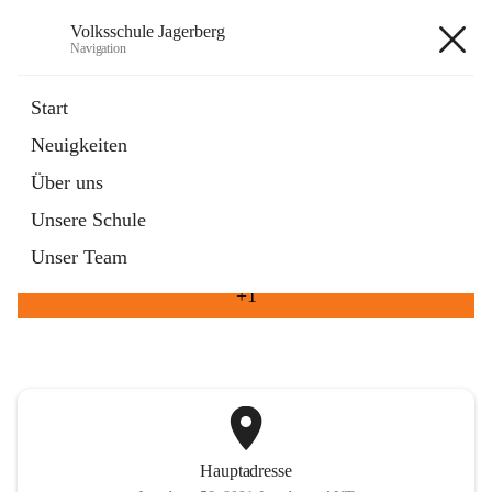
Volksschule Jagerberg
Navigation
Volksschule Jagerberg
Start
Neuigkeiten
öffnet
Termine im Schuljahr
Über uns
in
Artikel
neuem
Unsere Schule
Tab
öffnet
Unsere Angebote
in
Artikel
Unser Team
neuem
Tab
+1
Hauptadresse