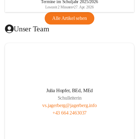
Termine im Schuljahr 2025/2026
gibt.
Lesezeit 2 Minuten
•
27. Apr. 2026
Alle Artikel sehen
Unser Ziel ist, die Kinder zu stärken, zu fördern und zu 
Unser Team
fordern. Wir legen großen Wert auf respektvollen Umgang, 
Persönlichkeitsentwicklung und Herzensbildung von 
Schüler*innen. Wir wecken gezielt die Freude am kreativen 
Tun. Unser Team fördert eigenverantwortliches Lernen 
durch projektorientierten Unterricht. Wir leben eine gute 
Partnerschaft mit den Schüler*innen, den Eltern und allen 
am Schulleben Beteiligten. Unser professionelles 
Lehrer*innenteam setzt sich mit Tradition, Zukunft und der 
Pädagogik in der täglichen Arbeit auseinander.
Julia Hopfer, BEd, MEd
Schulleiterin
vs.jagerberg@jagerberg.info
+43 664 2463037